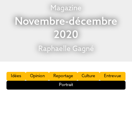
Magazine
Novembre-décembre
2020
Raphaelle Gagné
Idées
Opinion
Reportage
Culture
Entrevue
Portrait