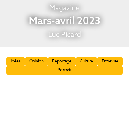
Magazine
Mars-avril 2023
Luc Picard
Idées
Opinion
Reportage
Culture
Entrevue
Portrait