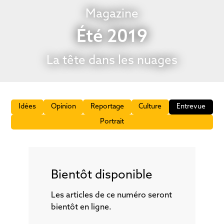
Magazine
Été 2019
La tête dans les nuages
Idées
Opinion
Reportage
Culture
Entrevue
Portrait
Bientôt disponible
Les articles de ce numéro seront
bientôt en ligne.