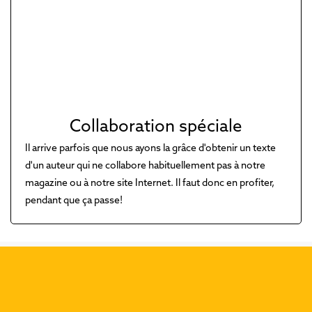
Collaboration spéciale
Il arrive parfois que nous ayons la grâce d'obtenir un texte
d'un auteur qui ne collabore habituellement pas à notre
magazine ou à notre site Internet. Il faut donc en profiter,
pendant que ça passe!
Découvrez nos dernières
publications :
Précéd
Suiva