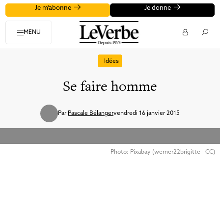
Je m'abonne
Je donne
MENU
Idées
Se faire homme
Par
Pascale Bélanger
vendredi 16 janvier 2015
Photo: Pixabay (werner22brigitte - CC)