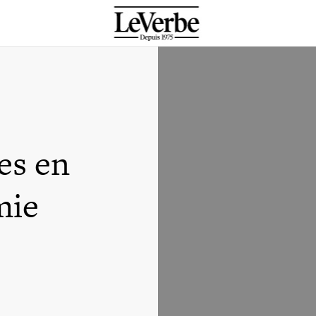
ges en
mie