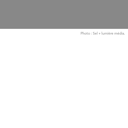
Photo : Sel + lumière média.
The
Symbolic World
La vie symbolique
Le Verbe