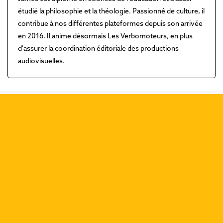
étudié la philosophie et la théologie. Passionné de culture, il
contribue à nos différentes plateformes depuis son arrivée
en 2016. Il anime désormais Les Verbomoteurs, en plus
d'assurer la coordination éditoriale des productions
audiovisuelles.
Découvrez nos dernières
publications :
Précéd
Suiva
Que dit Rédemptions de la
rédemption?
Méditation, prière, pleine