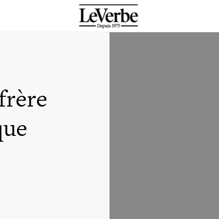
frère
que
)