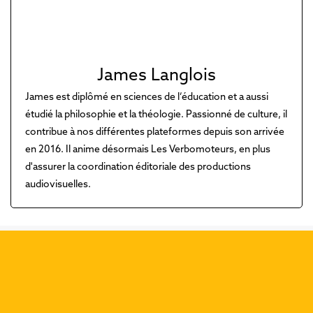
James Langlois
James est diplômé en sciences de l’éducation et a aussi
étudié la philosophie et la théologie. Passionné de culture, il
contribue à nos différentes plateformes depuis son arrivée
en 2016. Il anime désormais Les Verbomoteurs, en plus
d'assurer la coordination éditoriale des productions
audiovisuelles.
Découvrez nos dernières
publications :
Précéd
Suiva