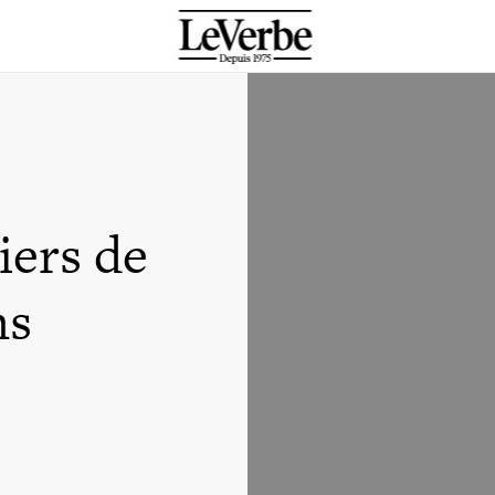
iers de
ns