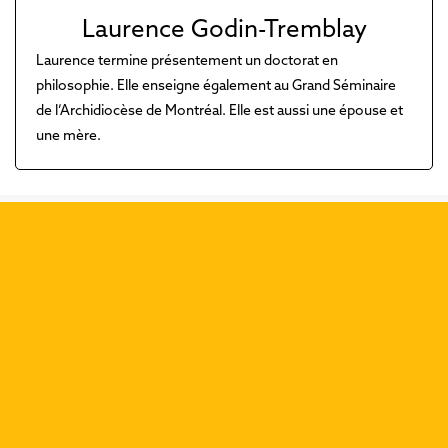
Laurence Godin-Tremblay
Laurence termine présentement un doctorat en
philosophie. Elle enseigne également au Grand Séminaire
de l’Archidiocèse de Montréal. Elle est aussi une épouse et
une mère.
Découvrez nos dernières
publications :
Précéd
Suiva
Que dit Rédemptions de la
rédemption?