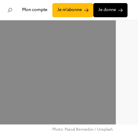
Mon compte
Je m'abonne
Je donne
Photo: Pascal Bernardon / Unsplash
ire de Sainte-