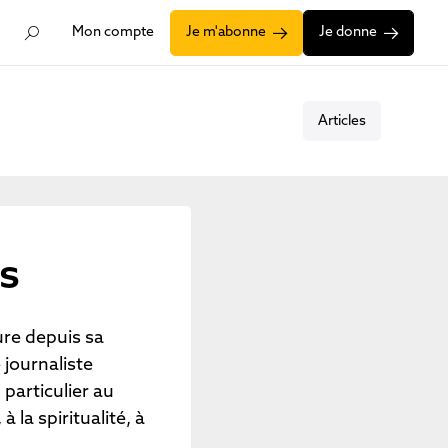
Mon compte
Je m'abonne
Je donne
Articles
s
re depuis sa
 journaliste
 particulier au
la spiritualité, à