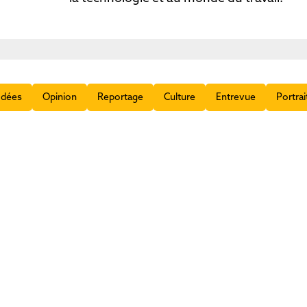
Idées
Opinion
Reportage
Culture
Entrevue
Portrai