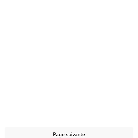
Ces ados qui travaillent
trop
Page suivante