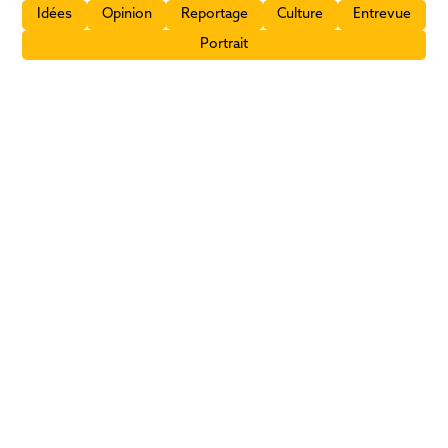
Idées
Opinion
Reportage
Culture
Entrevue
Portrait
Prière de venir sans vos enfants