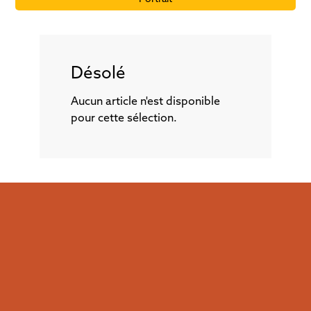
Désolé
Aucun article n'est disponible
pour cette sélection.
ABONNEZ-VOUS
GRATUITEMENT
6 NUMÉROS + 2 NUMÉROS SPÉCIAUX
PAR ANNÉE