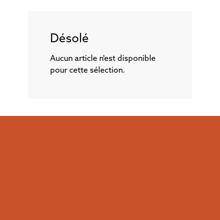
Désolé
Aucun article n'est disponible
pour cette sélection.
ABONNEZ-VOUS
GRATUITEMENT
6 NUMÉROS + 2 NUMÉROS SPÉCIAUX
PAR ANNÉE