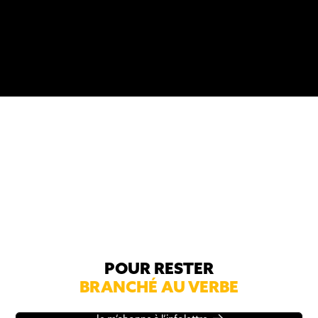
Le Verbe, un média 100 % gratuit
Je veux donner
POUR RESTER
BRANCHÉ AU VERBE