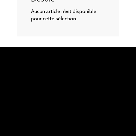
Aucun article n'est disponible
pour cette sélection.
Aidez-nous
avec un don
Le Verbe, un média 100 % gratuit
Je veux donner