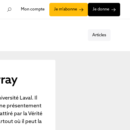
Mon compte
Je m'abonne
Je donne
Articles
ray
versité Laval. Il
mine présentement
ttiré par la Vérité
tout où il peut la