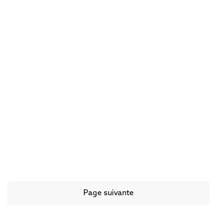
L’archange Michel,
champion du bon Dieu !
Page suivante