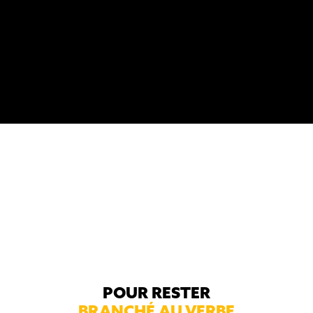
avec un don
Le Verbe, un média 100 % gratuit
Je veux donner
POUR RESTER
BRANCHÉ AU VERBE